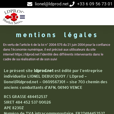
lionel@ldprod.net
+33 6 09 56 73 01
mentions légales
En vertu de l’article 6 de la loi n° 2004-575 du 21 juin 2004 pour la confiance
dans l’économie numérique, il est précisé aux utilisateurs du site
internet https://ldprod.net l’identité des différents intervenants dans le
cadre de sa réalisation et de son suivi
Le présent site
ldprod.net
est édité par l’entreprise
individuelle LIONEL DEBUCQUOY / LDprod –
lionel@ldprod.net
– O609567301 – sise 703 chemin des
anciens combattants d’AFN, 06140 VENCE
RCS GRASSE 484452537
SIRET 484 452 537 00026
APE 8230Z
Numéro de TVA intracommunautaire FR27484452537