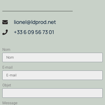
lionel@ldprod.net
+33 6 09 56 73 01
Nom
E-mail
Objet
Message